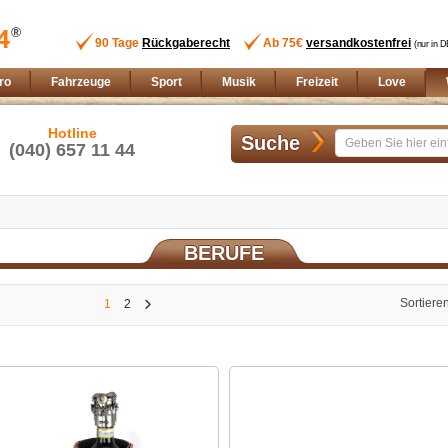
90 Tage
Rückgaberecht
Ab 75€
versandkostenfrei
(nur in D
ro
Fahrzeuge
Sport
Musik
Freizeit
Love
Hotline
Suche
(040) 657 11 44
BERUFE
Sortiere
1
2