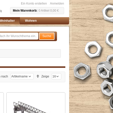
Ein Konto erstellen
Anmelden
Mein Warenkorb
0
Artikel
0,00 €
E)
Weinhalter
Wohnen
Suche
Absteigend
n nach
Zeige
sortieren