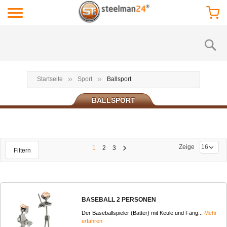
Startseite
Sport
Ballsport
BALLSPORT
Zeige
1
2
3
Filtern
BASEBALL 2 PERSONEN
Der Baseballspieler (Batter) mit Keule und Fäng...
Mehr
erfahren