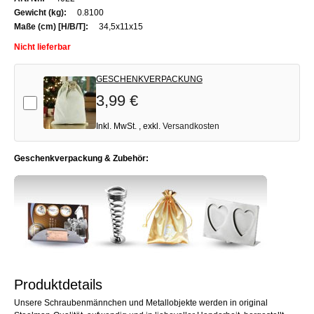
Informationen
0.8100
34,5x11x15
Nicht lieferbar
GESCHENKVERPACKUNG
3,99 €
Add-on
Inkl. MwSt.
,
exkl.
Versandkosten
Geschenkverpackung & Zubehör:
Produktdetails
Unsere Schraubenmännchen und Metallobjekte werden in original