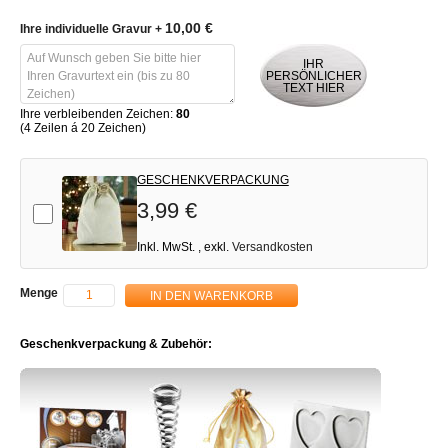
10,00 €
Ihre individuelle Gravur
+
IHR
PERSÖNLICHER
TEXT HIER
Ihre verbleibenden Zeichen:
80
(4 Zeilen á 20 Zeichen)
GESCHENKVERPACKUNG
3,99 €
Add-on
Inkl. MwSt.
,
exkl.
Versandkosten
Menge
IN DEN WARENKORB
Geschenkverpackung & Zubehör: