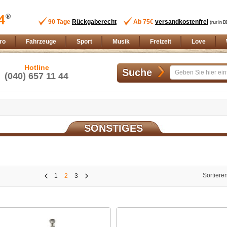
90 Tage
Rückgaberecht
Ab 75€
versandkostenfrei
(nur in D
ro
Fahrzeuge
Sport
Musik
Freizeit
Love
Hotline
Suche
(040) 657 11 44
SONSTIGES
Sortiere
1
2
3