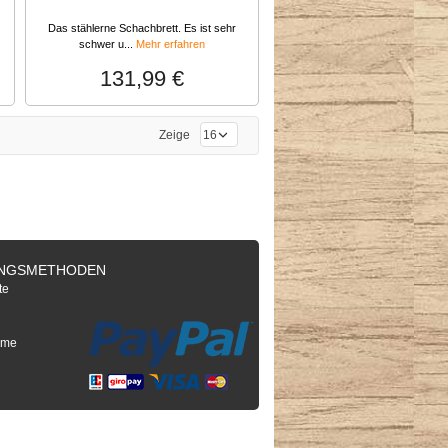
Das stählerne Schachbrett. Es ist sehr
schwer u...
Mehr erfahren
131,99 €
Zeige
NGSMETHODEN
te
e
hme