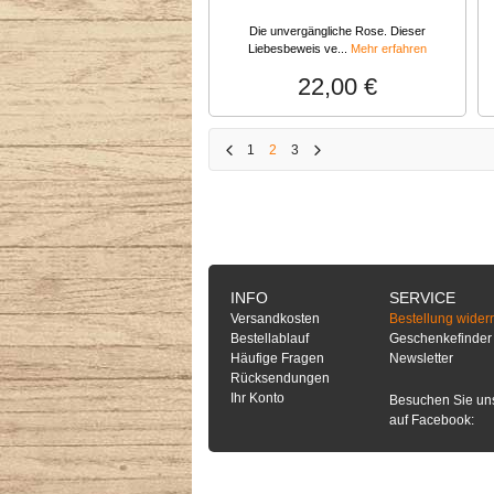
Die unvergängliche Rose. Dieser
Liebesbeweis ve...
Mehr erfahren
22,00 €
1
2
3
INFO
SERVICE
Versandkosten
Bestellung wider
Bestellablauf
Geschenkefinder
Häufige Fragen
Newsletter
Rücksendungen
Ihr Konto
Besuchen Sie un
auf Facebook: