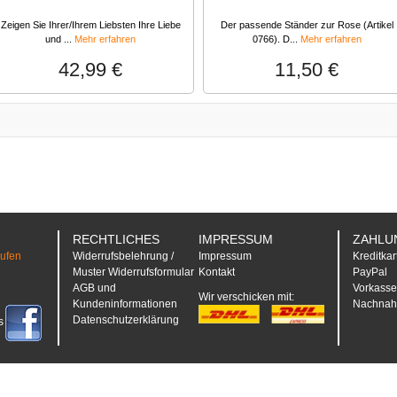
Zeigen Sie Ihrer/Ihrem Liebsten Ihre Liebe
Der passende Ständer zur Rose (Artikel
und ...
Mehr erfahren
0766). D...
Mehr erfahren
42,99 €
11,50 €
RECHTLICHES
IMPRESSUM
ZAHLU
rufen
Widerrufsbelehrung /
Impressum
Kreditkar
Muster Widerrufsformular
Kontakt
PayPal
AGB und
Vorkass
Wir verschicken mit:
Kundeninformationen
Nachna
Datenschutzerklärung
s