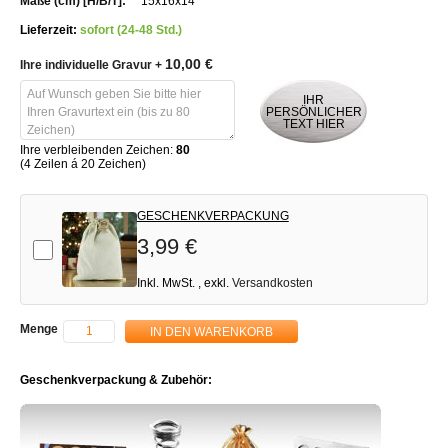
15x16x14
Lieferzeit:
sofort (24-48 Std.)
10,00 €
Ihre individuelle Gravur
+
IHR
PERSÖNLICHER
TEXT HIER
Ihre verbleibenden Zeichen:
80
(4 Zeilen á 20 Zeichen)
GESCHENKVERPACKUNG
3,99 €
Add-on
Inkl. MwSt.
,
exkl.
Versandkosten
Menge
IN DEN WARENKORB
Geschenkverpackung & Zubehör: