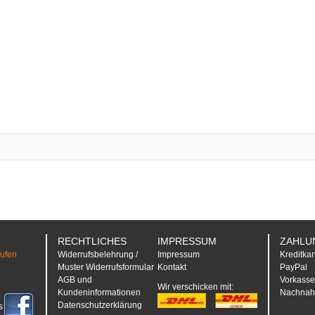
RECHTLICHES
IMPRESSUM
ZAHLU
rufen
Widerrufsbelehrung /
Impressum
Kreditkar
Muster Widerrufsformular
Kontakt
PayPal
AGB und
Vorkass
Wir verschicken mit:
Kundeninformationen
Nachna
Datenschutzerklärung
s