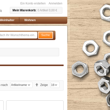
Ein Konto erstellen
Anmelden
Mein Warenkorb
0
Artikel
0,00 €
E)
Weinhalter
Wohnen
Suche
Absteigend
n nach
Zeige
sortieren