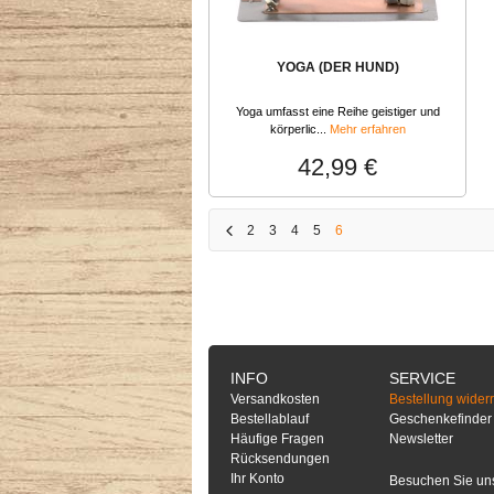
YOGA (DER HUND)
Yoga umfasst eine Reihe geistiger und
körperlic...
Mehr erfahren
42,99 €
2
3
4
5
6
INFO
SERVICE
Versandkosten
Bestellung wider
Bestellablauf
Geschenkefinder
Häufige Fragen
Newsletter
Rücksendungen
Ihr Konto
Besuchen Sie un