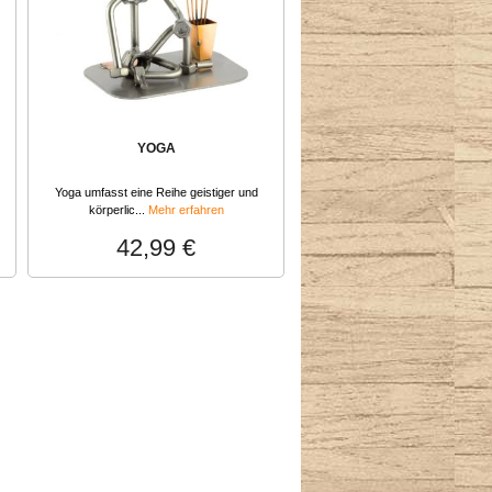
YOGA
Yoga umfasst eine Reihe geistiger und
körperlic...
Mehr erfahren
42,99 €