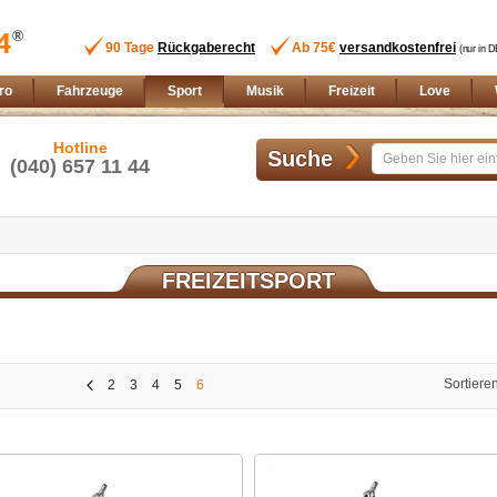
90 Tage
Rückgaberecht
Ab 75€
versandkostenfrei
(nur in D
ro
Fahrzeuge
Sport
Musik
Freizeit
Love
Hotline
Suche
(040) 657 11 44
FREIZEITSPORT
Sortiere
2
3
4
5
6