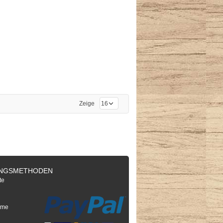
Zeige
NGSMETHODEN
te
e
hme