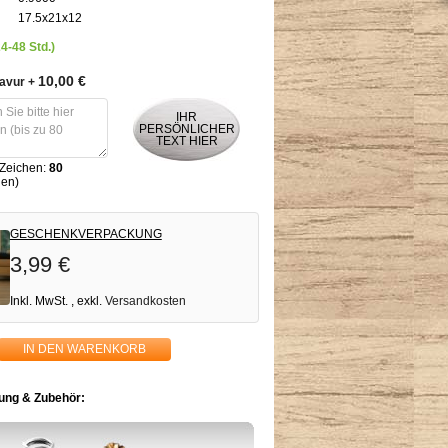
17.5x21x12
24-48 Std.)
10,00 €
ravur
+
IHR
PERSÖNLICHER
TEXT HIER
 Zeichen:
80
hen)
GESCHENKVERPACKUNG
3,99 €
Inkl. MwSt.
,
exkl.
Versandkosten
IN DEN WARENKORB
ng & Zubehör: