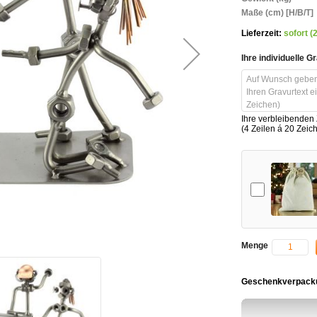
Maße (cm) [H/B/T]
Lieferzeit:
sofort (
Ihre individuelle G
Ihre verbleibenden
(4 Zeilen á 20 Zeic
Add-on
Menge
Geschenkverpacku