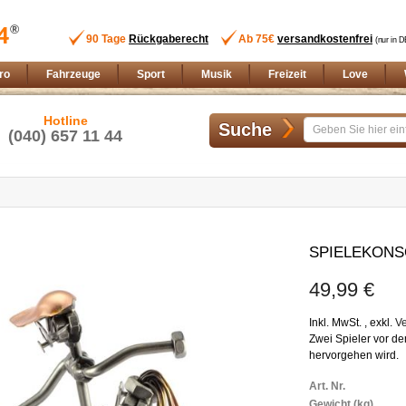
90 Tage
Rückgaberecht
Ab 75€
versandkostenfrei
(nur in D
ro
Fahrzeuge
Sport
Musik
Freizeit
Love
Hotline
Suche
(040) 657 11 44
Zum
Anfang
SPIELEKONS
der
Bildgalerie
49,99 €
springen
Inkl. MwSt.
,
exkl.
V
Zwei Spieler vor de
hervorgehen wird.
Weitere
Art. Nr.
Informationen
Gewicht (kg)