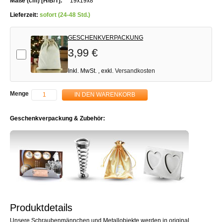
19x19x8
Lieferzeit:
sofort (24-48 Std.)
GESCHENKVERPACKUNG
3,99 €
Add-on
Inkl. MwSt.
,
exkl.
Versandkosten
Menge
IN DEN WARENKORB
Geschenkverpackung & Zubehör:
Produktdetails
Unsere Schraubenmännchen und Metallobjekte werden in original