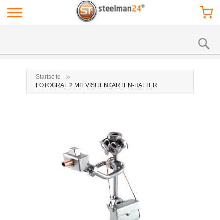
Startseite
FOTOGRAF 2 MIT VISITENKARTEN-HALTER
Zum
Zu
Ende
Anf
der
der
Bildgalerie
Bil
springen
spr