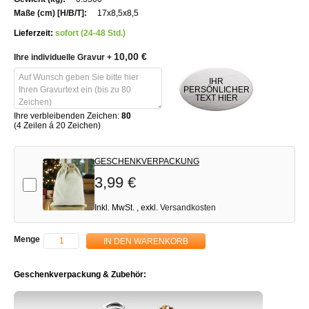
17x8,5x8,5
Lieferzeit:
sofort (24-48 Std.)
10,00 €
Ihre individuelle Gravur
+
IHR
PERSÖNLICHER
TEXT HIER
Ihre verbleibenden Zeichen:
80
(4 Zeilen á 20 Zeichen)
GESCHENKVERPACKUNG
3,99 €
Add-on
Inkl. MwSt.
,
exkl.
Versandkosten
Menge
IN DEN WARENKORB
Geschenkverpackung & Zubehör: