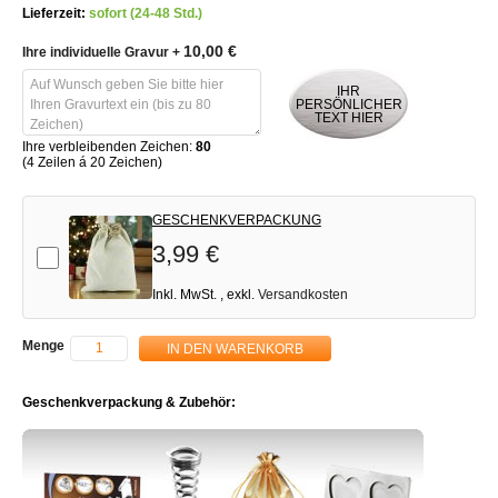
Lieferzeit:
sofort (24-48 Std.)
10,00 €
Ihre individuelle Gravur
+
IHR
PERSÖNLICHER
TEXT HIER
Ihre verbleibenden Zeichen:
80
(4 Zeilen á 20 Zeichen)
GESCHENKVERPACKUNG
3,99 €
Add-on
Inkl. MwSt.
,
exkl.
Versandkosten
Menge
IN DEN WARENKORB
Geschenkverpackung & Zubehör: