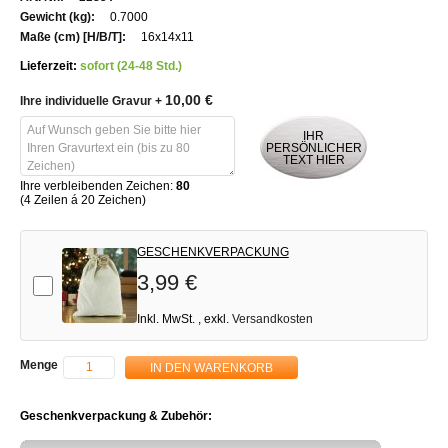
Informationen
0.7000
16x14x11
Lieferzeit:
sofort (24-48 Std.)
10,00 €
Ihre individuelle Gravur
+
IHR
PERSÖNLICHER
TEXT HIER
Ihre verbleibenden Zeichen:
80
(4 Zeilen á 20 Zeichen)
GESCHENKVERPACKUNG
3,99 €
Add-on
Inkl. MwSt.
,
exkl.
Versandkosten
Menge
IN DEN WARENKORB
Geschenkverpackung & Zubehör: