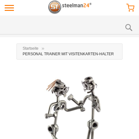
Startseite
PERSONAL TRAINER MIT VISITENKARTEN-HALTER
Zum
Zu
Ende
Anf
der
der
Bildgalerie
Bil
springen
spr