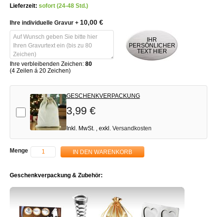
Lieferzeit:
sofort (24-48 Std.)
10,00 €
Ihre individuelle Gravur
+
IHR
PERSÖNLICHER
TEXT HIER
Ihre verbleibenden Zeichen:
80
(4 Zeilen á 20 Zeichen)
GESCHENKVERPACKUNG
3,99 €
Add-on
Inkl. MwSt.
,
exkl.
Versandkosten
Menge
IN DEN WARENKORB
Geschenkverpackung & Zubehör: