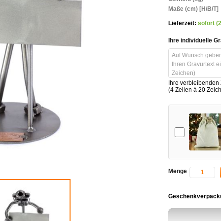
Maße (cm) [H/B/T]
Lieferzeit:
sofort (
Ihre individuelle G
Ihre verbleibenden
(4 Zeilen á 20 Zeic
Add-on
Menge
Geschenkverpacku