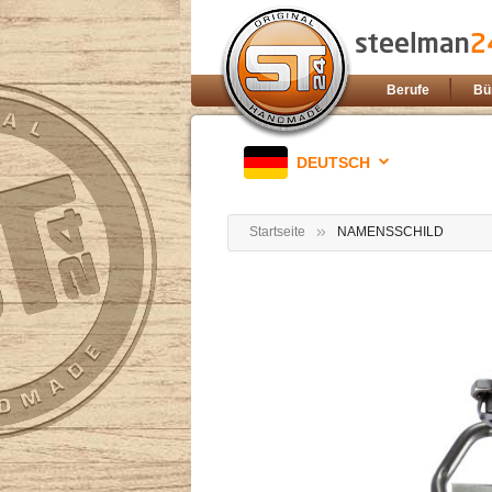
Berufe
Bü
DEUTSCH
Startseite
NAMENSSCHILD
Zum
Ende
der
Bildgalerie
springen