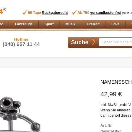
90 Tage
Rückgaberecht
Ab 75€
versandkostenfrei
(nur in D
ro
Fahrzeuge
Sport
Musik
Freizeit
Love
Hotline
Suche
(040) 657 11 44
Zum
Anfang
NAMENSSCH
der
Bildgalerie
42,99 €
springen
Inkl. MwSt.
,
exkl.
V
Wenn Sie anderen L
dann gehört dieses
Weitere
Art. Nr.
Informationen
Gewicht (kg)