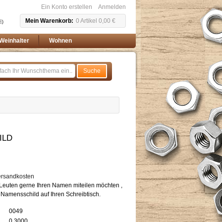
Ein Konto erstellen
Anmelden
Mein Warenkorb
0
Artikel
0,00 €
E)
Weinhalter
Wohnen
Suche
ILD
ersandkosten
euten gerne Ihren Namen miteilen möchten ,
 Namensschild auf Ihren Schreibtisch.
0049
0.3000