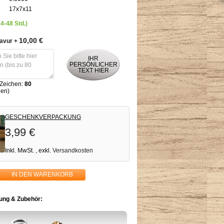
17x7x11
24-48 Std.)
10,00 €
ravur
+
IHR
PERSÖNLICHER
TEXT HIER
 Zeichen:
80
hen)
GESCHENKVERPACKUNG
3,99 €
Inkl. MwSt.
,
exkl.
Versandkosten
IN DEN WARENKORB
ng & Zubehör: