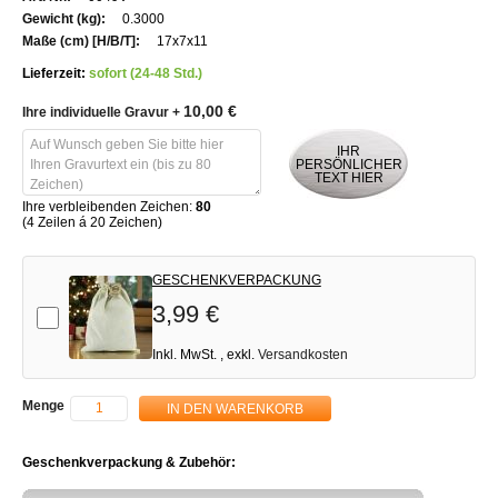
Informationen
0.3000
17x7x11
Lieferzeit:
sofort (24-48 Std.)
10,00 €
Ihre individuelle Gravur
+
IHR
PERSÖNLICHER
TEXT HIER
Ihre verbleibenden Zeichen:
80
(4 Zeilen á 20 Zeichen)
GESCHENKVERPACKUNG
3,99 €
Add-on
Inkl. MwSt.
,
exkl.
Versandkosten
Menge
IN DEN WARENKORB
Geschenkverpackung & Zubehör: