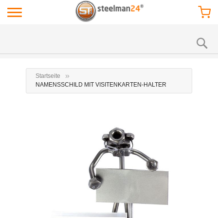
Startseite
NAMENSSCHILD MIT VISITENKARTEN-HALTER
Zum
Zu
Ende
Anf
der
der
Bildgalerie
Bil
springen
spr