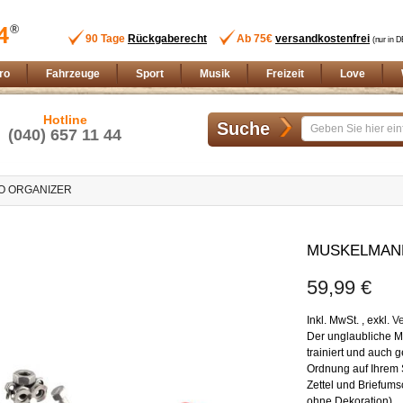
90 Tage
Rückgaberecht
Ab 75€
versandkostenfrei
(nur in D
ro
Fahrzeuge
Sport
Musik
Freizeit
Love
Hotline
Suche
(040) 657 11 44
O ORGANIZER
Zum
Anfang
MUSKELMANN
der
Bildgalerie
59,99 €
springen
Inkl. MwSt.
,
exkl.
V
Der unglaubliche M
trainiert und auch 
Ordnung auf Ihrem 
Zettel und Briefums
ohne Dekoration)