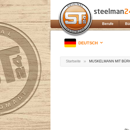
Berufe
Bü
DEUTSCH
Startseite
MUSKELMANN MIT BÜR
Zum
Ende
der
Bildgalerie
springen