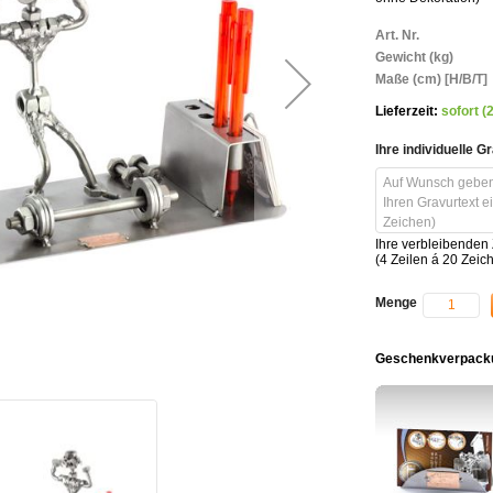
Weitere
Art. Nr.
Informationen
Gewicht (kg)
Maße (cm) [H/B/T]
Lieferzeit:
sofort (
Ihre individuelle G
Ihre verbleibenden
(4 Zeilen á 20 Zeic
Menge
Geschenkverpacku