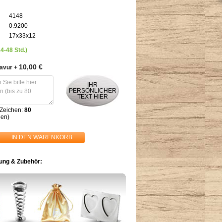
4148
0.9200
17x33x12
24-48 Std.)
10,00 €
ravur
+
IHR
PERSÖNLICHER
TEXT HIER
 Zeichen:
80
hen)
IN DEN WARENKORB
ng & Zubehör: