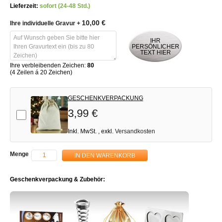
Lieferzeit:
sofort (24-48 Std.)
10,00 €
Ihre individuelle Gravur
+
IHR
PERSÖNLICHER
TEXT HIER
Ihre verbleibenden Zeichen:
80
(4 Zeilen á 20 Zeichen)
GESCHENKVERPACKUNG
3,99 €
Add-on
Inkl. MwSt.
,
exkl.
Versandkosten
Menge
IN DEN WARENKORB
Geschenkverpackung & Zubehör: