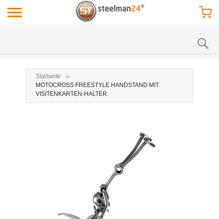
Startseite
MOTOCROSS FREESTYLE HANDSTAND MIT
VISITENKARTEN-HALTER
Zum
Zu
Ende
Anf
der
der
Bildgalerie
Bil
springen
spr