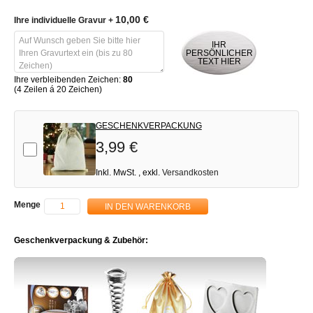
10,00 €
Ihre individuelle Gravur
+
IHR
PERSÖNLICHER
TEXT HIER
Ihre verbleibenden Zeichen:
80
(4 Zeilen á 20 Zeichen)
GESCHENKVERPACKUNG
3,99 €
Add-on
Inkl. MwSt.
,
exkl.
Versandkosten
Menge
IN DEN WARENKORB
Geschenkverpackung & Zubehör: