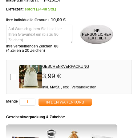
14x16x14
Lieferzeit:
sofort (24-48 Std.)
10,00 €
Ihre individuelle Gravur
+
IHR
PERSÖNLICHER
TEXT HIER
Ihre verbleibenden Zeichen:
80
(4 Zeilen á 20 Zeichen)
GESCHENKVERPACKUNG
3,99 €
Add-on
Inkl. MwSt.
,
exkl.
Versandkosten
Menge
IN DEN WARENKORB
Geschenkverpackung & Zubehör: