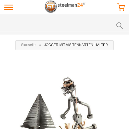
Startseite
JOGGER MIT VISITENKARTEN-HALTER
Zum
Zu
Ende
Anf
der
der
Bildgalerie
Bil
springen
spr