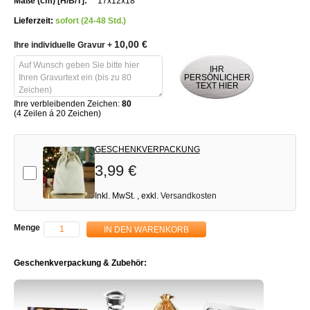
17x12x18
Lieferzeit:
sofort (24-48 Std.)
10,00 €
Ihre individuelle Gravur
+
IHR
PERSÖNLICHER
TEXT HIER
Ihre verbleibenden Zeichen:
80
(4 Zeilen á 20 Zeichen)
GESCHENKVERPACKUNG
3,99 €
Add-on
Inkl. MwSt.
,
exkl.
Versandkosten
Menge
IN DEN WARENKORB
Geschenkverpackung & Zubehör: