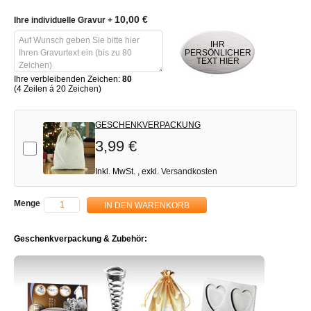
10,00 €
Ihre individuelle Gravur
+
IHR
PERSÖNLICHER
TEXT HIER
Ihre verbleibenden Zeichen:
80
(4 Zeilen á 20 Zeichen)
GESCHENKVERPACKUNG
3,99 €
Add-on
Inkl. MwSt.
,
exkl.
Versandkosten
Menge
IN DEN WARENKORB
Geschenkverpackung & Zubehör: