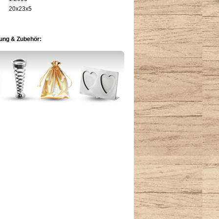
20x23x5
ng & Zubehör: