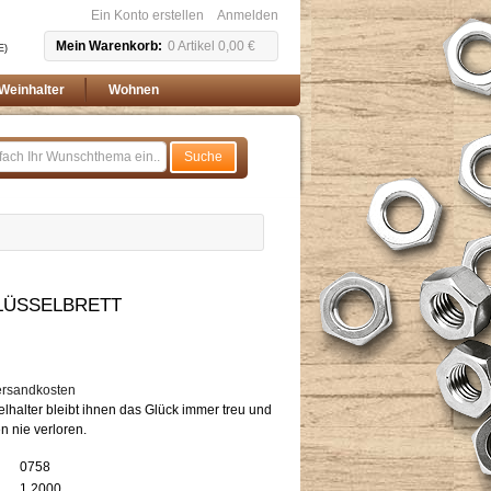
Ein Konto erstellen
Anmelden
Mein Warenkorb
0
Artikel
0,00 €
E)
Weinhalter
Wohnen
Suche
LÜSSELBRETT
ersandkosten
lhalter bleibt ihnen das Glück immer treu und
n nie verloren.
0758
1.2000