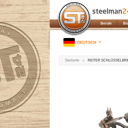
Berufe
Bü
DEUTSCH
Startseite
REITER SCHLÜSSELBR
Zum
Ende
der
Bildgalerie
springen