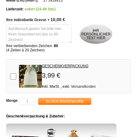
17.5x18x13
Lieferzeit:
sofort (24-48 Std.)
10,00 €
Ihre individuelle Gravur
+
IHR
PERSÖNLICHER
TEXT HIER
Ihre verbleibenden Zeichen:
80
(4 Zeilen á 20 Zeichen)
GESCHENKVERPACKUNG
3,99 €
Add-on
Inkl. MwSt.
,
exkl.
Versandkosten
Menge
IN DEN WARENKORB
Geschenkverpackung & Zubehör: