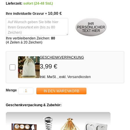
Lieferzeit:
sofort (24-48 Std.)
10,00 €
Ihre individuelle Gravur
+
IHR
PERSÖNLICHER
TEXT HIER
Ihre verbleibenden Zeichen:
80
(4 Zeilen á 20 Zeichen)
GESCHENKVERPACKUNG
3,99 €
Add-on
Inkl. MwSt.
,
exkl.
Versandkosten
Menge
IN DEN WARENKORB
Geschenkverpackung & Zubehör: