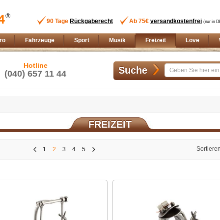
90 Tage
Rückgaberecht
Ab 75€
versandkostenfrei
(nur in D
ro
Fahrzeuge
Sport
Musik
Freizeit
Love
Hotline
Suche
(040) 657 11 44
FREIZEIT
Sortiere
1
2
3
4
5