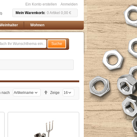
Ein Konto erstellen
Anmelden
Mein Warenkorb
0
Artikel
0,00 €
E)
Weinhalter
Wohnen
Suche
Absteigend
n nach
Zeige
sortieren