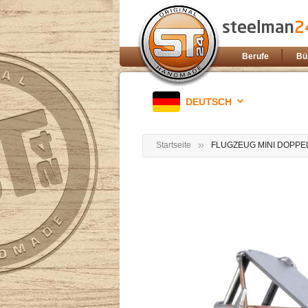
Berufe
Bü
DEUTSCH
Startseite
FLUGZEUG MINI DOPP
Zum
Ende
der
Bildgalerie
springen