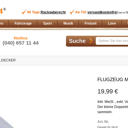
90 Tage
Rückgaberecht
Ab 75€
versandkostenfrei
(nur in D
ro
Fahrzeuge
Sport
Musik
Freizeit
Love
Hotline
Suche
(040) 657 11 44
ELDECKER
Zum
Anfang
FLUGZEUG M
der
Bildgalerie
19,99 €
springen
Inkl. MwSt.
,
exkl.
V
Der kleine Doppeld
sammeln.
Weitere
Art. Nr.
Informationen
Gewicht (kg)