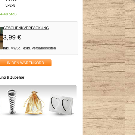
5x8x8
24-48 Std.)
GESCHENKVERPACKUNG
3,99 €
Inkl. MwSt.
,
exkl.
Versandkosten
IN DEN WARENKORB
ng & Zubehör: