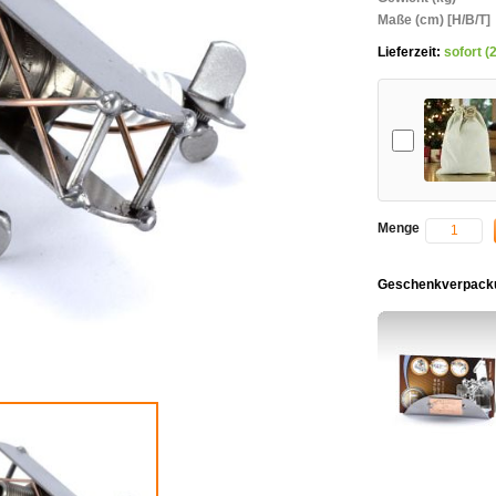
Maße (cm) [H/B/T]
Lieferzeit:
sofort (
Add-on
Menge
Geschenkverpacku