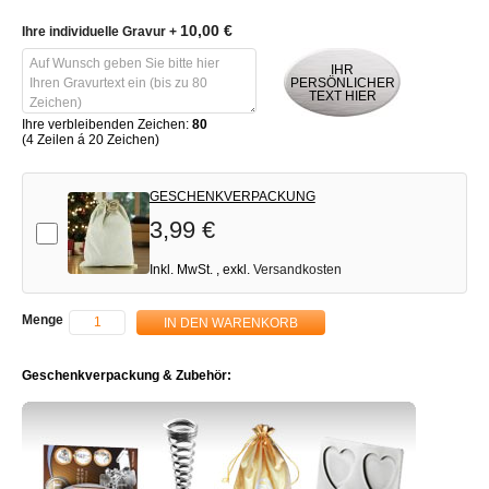
10,00 €
Ihre individuelle Gravur
+
IHR
PERSÖNLICHER
TEXT HIER
Ihre verbleibenden Zeichen:
80
(4 Zeilen á 20 Zeichen)
GESCHENKVERPACKUNG
3,99 €
Add-on
Inkl. MwSt.
,
exkl.
Versandkosten
Menge
IN DEN WARENKORB
Geschenkverpackung & Zubehör: