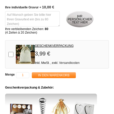
10,00 €
Ihre individuelle Gravur
+
IHR
PERSÖNLICHER
TEXT HIER
Ihre verbleibenden Zeichen:
80
(4 Zeilen á 20 Zeichen)
GESCHENKVERPACKUNG
3,99 €
Add-on
Inkl. MwSt.
,
exkl.
Versandkosten
Menge
IN DEN WARENKORB
Geschenkverpackung & Zubehör: