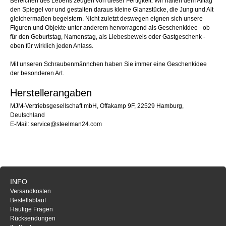
Bereichen des Lebens zeugen von dieser Fertigkeit. Wir halten dem Alltag
den Spiegel vor und gestalten daraus kleine Glanzstücke, die Jung und Alt
gleichermaßen begeistern. Nicht zuletzt deswegen eignen sich unsere
Figuren und Objekte unter anderem hervorragend als Geschenkidee - ob
für den Geburtstag, Namenstag, als Liebesbeweis oder Gastgeschenk -
eben für wirklich jeden Anlass.
Mit unseren Schraubenmännchen haben Sie immer eine Geschenkidee
der besonderen Art.
Herstellerangaben
MJM-Vertriebsgesellschaft mbH, Offakamp 9F, 22529 Hamburg,
Deutschland
E-Mail: service@steelman24.com
INFO
Versandkosten
Bestellablauf
Häufige Fragen
Rücksendungen