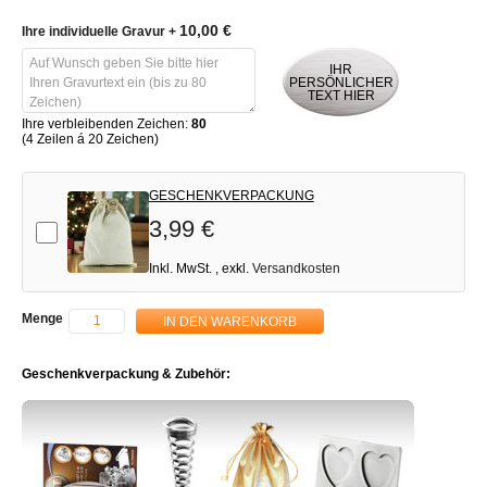
10,00 €
Ihre individuelle Gravur
+
IHR
PERSÖNLICHER
TEXT HIER
Ihre verbleibenden Zeichen:
80
(4 Zeilen á 20 Zeichen)
GESCHENKVERPACKUNG
3,99 €
Add-on
Inkl. MwSt.
,
exkl.
Versandkosten
Menge
IN DEN WARENKORB
Geschenkverpackung & Zubehör: