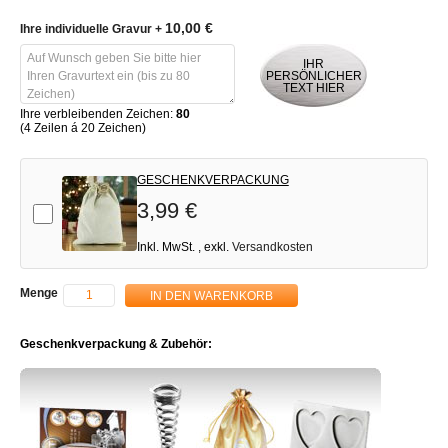
10,00 €
Ihre individuelle Gravur
+
IHR
PERSÖNLICHER
TEXT HIER
Ihre verbleibenden Zeichen:
80
(4 Zeilen á 20 Zeichen)
GESCHENKVERPACKUNG
3,99 €
Add-on
Inkl. MwSt.
,
exkl.
Versandkosten
Menge
IN DEN WARENKORB
Geschenkverpackung & Zubehör: